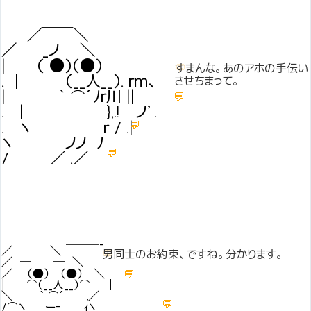
／￣￣＼
／ _ノ ＼
| （ ●）（●）
💬
すまんな。あのアホの手伝い
. | （__人__）. ｒｍ､
させちまって。
| ｀ ⌒´ﾉｒ川 ||
💬
. | },.! ノ’.
💬
. ヽ ｒ / .|
ヽ ノノ ﾉ
💬
/ ／ .／
| ／
| i´
＿＿＿_
／ ＼
💬
男同士のお約束、ですね。分かります。
／ ─ ─ ＼
／ （●） （●） ＼
💬
| ⌒（__人__）⌒ |
＼ ｀ ⌒´ ,／
💬
/⌒ヽ ー‐ ｨヽ