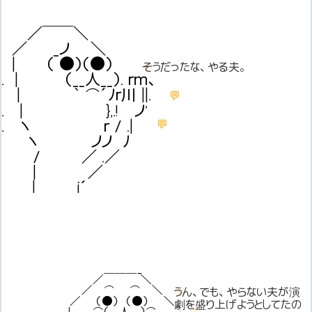
／￣￣＼
／ _ノ ＼
| （ ●）（●）
💬
そうだったな、やる夫。
. | （__人__）. ｒｍ､
| ｀ ⌒´ﾉｒ川 ||.
💬
. | },.! ノ'
. ヽ ｒ / .|
💬
ヽ ノノ ﾉ
/ ／ .／
| ／
| i´
＿＿＿_
／ ＼
／ ⌒ ⌒ ＼
💬
うん、でも、やらない夫が演
／ （●） （●） ＼
劇を盛り上げようとしてたの
💬
l ⌒（__人__）⌒ ｌ