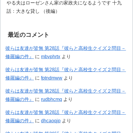
やる夫はローゼンさん家の家政夫になるようです 十九
話：大きな貸し （後編）
最近のコメント
彼らは友達が皆無 第28話『彼らと高校生クイズ２問目－
修羅編の件』
に
mbvphrtx
より
彼らは友達が皆無 第28話『彼らと高校生クイズ２問目－
修羅編の件』
に
fptndmww
より
彼らは友達が皆無 第28話『彼らと高校生クイズ２問目－
修羅編の件』
に
rudbhcmq
より
彼らは友達が皆無 第28話『彼らと高校生クイズ２問目－
修羅編の件』
に
dhcaoqjp
より