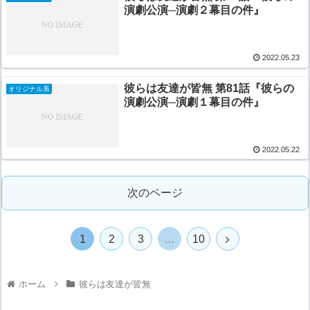
演劇公演─演劇２幕目の件』
2022.05.23
彼らは友達が皆無 第81話『彼らの
オリジナル系
演劇公演─演劇１幕目の件』
2022.05.22
次のページ
1
2
3
…
10
ホーム
彼らは友達が皆無