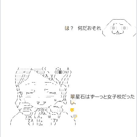
＿＿＿
／ ＼
／ _ノ '' 'ー ＼
💬
は？　何だおそれ
は？ 何だおそれ
／ （●） （●） 
| （__人__） 
＼ ｀ ⌒´ ／
/. : : : : : : ,ｨ､.:.:.:.:.:.:.〈 〈 rﾆｭ ﾊ
/. : : :〃:::::/ `ヾ;:;:;:;:;) ヽ 〈｛薔｝〉V/ 〉
i: : : :.//::::/ `ヾ;入 V / ／/ /
i: : :.//::／ `ヾ入`ヽ_ / /: :!
！:.//'´ _, -‐ ー‐- ､`ヽ V /: : :!
V〈 ´ ｀ ´ ｀ `「`ヽ: :!
い – ､ rｰ i.:.:.:.V
i弋j ｧ=＝'^ '`＝=ｬ. i.:.:./
💬
翠星石はずーっと女子校だった
l い ..::::::. , .:::::::… ) ﾉﾉ
💬
/ ヽ ', u. __ ノﾊ
し、
💬
〈 ,r ‐┴-､. マ＿ア ／￣`ヽﾉ
V 二二＞ .. .＿__ _ ,.. ィ´ ＝=､.:/
💬
V´二二ヽ _ノ＞介＜ L : .:.:.〉
／^ヽ _ ＿// / /八ﾄ､`ヽ ﾆﾆヽ.:/ ｀`ヽ
💬
／ > =く L /l ｡ Vl l/ ヽ
/ ´了ﾉl. l:::l ｡ ´了ｿ ヽ
l く .l l::」.｡ l ﾉ l