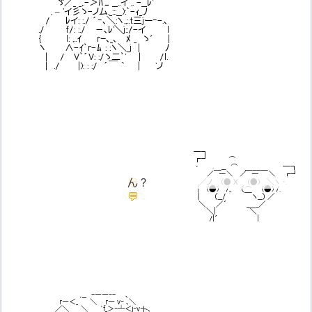
ゞ／_ _,.-＞ﾊﾆ __..イ ,. -__ﾚ′
, – 'イ彡ゝ-ノム,_:::__):`-ｨ_,ﾉ
/ ﾚイ: :./ ´‐､＼:ヽ,,:.t三jー‐-.､
./ f/: :./ －､ﾚ'＼j::/-イ l
{ l: ,..ｲ rｰ､_､ ﾒ _ ゝ′ |
ヽ ∧-ｲ`r-ﾑ : :ヽ＼_j | ﾉ
| / V`´V: :/ゝ二`' | /l.
| ./ |): : :/ ´￣ ｀ | 'ノ
━┓
┏┛ ⌒
・ .＿__ ⌒ ＿＿＿ ━┓
／ ―＼ ／ ― ＼ ┏┛
💬
ん？
／ノ (● Ｘ (●) ＼ヽ ・.
ん？
｜ (●) /_ （⌒ (●) /.
💬
｜ （__/ ￣ヽ__） ／
どういうことだお???
＼ ／´ _＿_／
＼| ＼
/|´ |
,.__ -――‐- ､
r―＜_ ＼ r― v‐ ､＼
／＼ ＼ ｀f_＞‐┴＜j‐v‐ト､