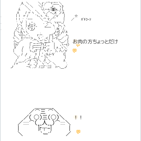
人 ＼ ＼ ｒ'／⌒ヾ二ﾆ_＼
,' ＼ ＼ ＼「,' ,.､ｒ､ ヽﾗ
ﾊ ＼ ､ ヽ!,-‐ﾍ {薔}ｯ､ ﾉ }、
ﾊ / 〃 ヽ ＼ ヽ.／ﾞｰ､_メ ,>'.ﾊ
. | l 〃 / ｀ヽ､ヽ ヾ､ ／v' | ☆
! ! ,' ,' -‐- ＼⌒ ヾ／"´ | ／ ﾊﾞﾁｺｰﾝ
. ', ∨ ! 、- ､. ,.｀＞-､ ヽv―､/
〉＾ヽ | ｙf三ヾ、 ,／ ヽ }ｰ､ ヽ
. ､! (｀∧. ', ヾﾞｿノ ￣￣ ', ﾊｒ, ' /_
/｀ヽ､!l､ヽヽ ￣ , ノ ｒ!| ノﾉ ﾊ
}､ ヽl.|ｰ､‐^、 ｒ,―, ｒ'く"=_!|‐´ ,.ﾍ、
ヽ ＼ !!,-'―‐＞ ､ ゝ ' ,.＜.| |ｰ'ｿ､__／ ﾉ
💬
お肉の方ちょっとだけ
へ__／ﾞ __｀￣ヽニ´二__L ヽ ＼__／ }
💬
{ ﾄ/ | 二二ﾆ「Y_{´__ | ､ヽｰｲ）
У / .! }-―‐ｲ .ﾄ+´__ | ,ﾍ ,､ヽ＼'
💬
| { ゝ､_ｨ７´7｀´ヽヾ ,- 〉､ ∧／ｯ'
＼ ﾉ ノ , ｿ | ﾟ ､‐ﾄ､iｰ'V 〈|
）´ ｀ ,,.ｧ __L、l. ﾟ |ヽ ｀ |
/ _／,.-ﾃ´ -､Y＼ /! ＼. ﾊ
/〃￣ ´ ∠_ ､ﾞﾌ ヽ' ﾞｰ´ ＼ ',
,ノ -＜ , ､7 /二「｀'二| iｰ-､＿.ノ
＿＿＿_
／⌒三 ⌒＼
／（ ○）三（○）＼
💬
！！
／::::::⌒（__人__）⌒:::::＼
| |r┬-| |
💬
＼ `ー'´ ／