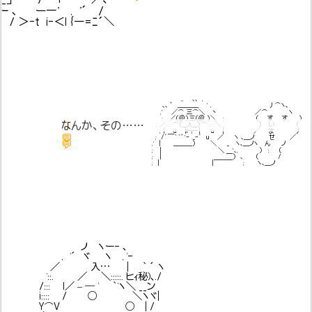
ｰ ､ ー―' , '´ /
/ ＞‐t_j‐＜l {―=ﾆ´＼
,, ､､ ,
､､ ゛ _＿＿＿ ' , 丿⌒ヽ､
,' ／⌒ 三⌒＼ 丶 ／⌒ ヽ
なんか、その……
; ／（＠）三（＠ ）＼ ; （ す す ）
💬
なんか、その……
; ／:::::⌒（__人__）⌒::::::＼ ; ） い ` （
女の子の個人情報勝手に見るの
; | u |ｒ┬-| u | ／ ま 丿
💬
悪いかなって思って……
; /´￣｀｀゛'- ._‐´ u ／ ヽ ､＿ノ せ ／
💬
,' | ＿＿＿） ＼ _ ヽ､＿ノヽ ん ノ
; | ＼ '､, ） ： （
; | ￣） ､ （ /
; | |￣￣￣ ; ヽ､＿ノ
ノ ヽー- ､
, '´ ヾ ヽ , '-
／ 入… | ` ´ ヽ
'::. ／ ＼:::::. ヒｨ秘)､./
/::: l／ – ─ ' `'ヽ＼ __ン
i:::: / ○ ＼ヽヾ|
Y⌒V ○ | /