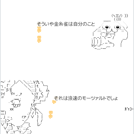
(ヽ三/) ））
＿＿ ( i)))
そういや金糸雀は自分のこと
／⌒ ⌒＼ ＼
💬
そういや金糸雀は自分のこと
天才バイオリニストとか言ってたけど
／（ ●） （●）＼ ）
💬
バイオリン弾けんのかお？
.／:::::: ⌒（__人__）⌒::::＼
💬
| (⌒)|r┬-| |
💬
何かカッケーお！
,┌､-､!.~〈`ー´/ ＿/
💬
キダタローみてーだお
| | | | __ヽ、 /
ﾚレ'､ﾉ‐´ ￣〉 |
｀ｰ—‐一'￣
～' ┘ }／＼＼:.:..',:..V九 ┐
┐_ 「¨／ ＼＼:.:├ｔ. └┐
ー 彡'{{ ＼:.:.:.} Ｌ 厶
ｼｲ ゞ= _, _ｧ ヽ:i:Y く /
〃 ＿_ , 〕ﾘ_,ｒ┘,┘
💬
それは浪速のモーツァルトでしょ
, イ:.￣Y ７¨ r‐┘
💬
弋ｒｚｿ ｆ/}｢￣
＿ ｘｘ￣ {ヽ|ト､ ｶﾞｯｺ
💬
二〕 ,.:/ / |ヽ＼
💬
_ 」 – ､ rァ / ∨ ｝ |
:.:.:.:.}＞'´ ‐／ { /
∨¨ﾏﾆト､ ＿.／￣{_ レ'
∨.:.:.:.｝ V.:'´.:.:∠
V´.:.:.Y⌒Y.:.／.:.:.〉