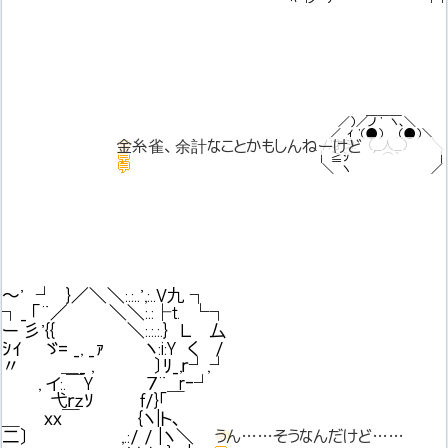
＿＿＿
／）／ノ ' ヽ､＼
金糸雀、余計なことかもしんねーけど
／ .ｲ '（●） .（●）＼
💬
金糸雀、余計なことかもしんねーけど
姉妹なら自分で聞いた方が
/,'才.ﾐ). （__人__） ＼
💬
| ≧ｼ' ´ ⌒｀ |
いいんじゃねーかお？
💬
＼ ヽ ／
～' ┘ }／＼＼:.:..',:..V九 ┐
┐_ 「¨／ ＼＼:.:├ｔ. └┐
ー 彡'{{ ＼:.:.:.} Ｌ 厶
ｼｲ ゞ= _, _ｧ ヽ:i:Y く /
〃 ＿_ , 〕ﾘ_,ｒ┘,┘
, イ:.￣Y ７¨ r‐┘
弋ｒｚｿ ｆ/}｢￣
＿ ｘｘ￣ {ヽ|ト､
二〕 ,.:/ / |ヽ＼
💬
うん……そうなんだけど……