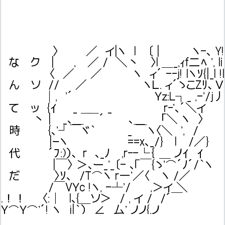
〉 ／ イ|ヽ l 〔 | ヽ-､ Y!
な ク | , ／ / ＼丶 〉l ＿_,ｨf二ﾍ ', li
〈 ／ ／ ヽ ィ´ -‐j! lヽｿ{|_l !l
ん ソ // ／ ヽＬ. ィ´ゝこZﾘ、Ｖ
｜, '´ Ｙｚ:L┐_ ,-'/j
て ッ {ｲ _ ＿ _ r‐'､´＼イ
丶 | _､＿ ￣´ ､＿ ｢＼ ヽ 〉
時 {､'┘￣ヾ｀ _ ￣ヽ〈＼ ', /
|ｰヽ ==x､_/} l /／}
代 ´ﾌ:)）、 r ､_ﾉ ,r‐-└｛ ＿ ノｲ ｲ
|￣〉 ＞､ー_'_〔- ､「￣{ゝ'⌒´ﾉ´/｀ヽ
だ 〉ｿ､ /T⌒ヽ r―'／〈 ヽ /／
/￣VＹc !ヽ, -┴'/ ,＞イ ＼
.！！ 〈:｜ l､{＿ソ＞ / , イ / /´￣
Ｙ⌒Ｙ⌒'´! ヽ _j|｀） ∠ 厶' ノノ{.ノ