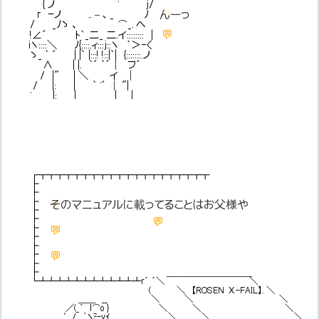
{ ノ ' j/
💬
んーっ
r ｰノ ,. – ､ _ ﾉ
/ _ﾉゝ 、 ⌒_, ヘ
💬
!∠´ ﾄ｀_二_ 二.イ:::::::: |
iヽ::::＼ ﾉ{::::,ィ:::j::ヽ ｀＞-<
ゝ_ ` ´ | |` |:::! !::|`| {:::::::.ノ
∧ | |. `´ `´│ フ´
/ |" | ＼ イ │
/ |: | ` '´ │ "|
' |: | | |
┏┳┳┳┳┳┳┳┳┳┳┳┳┳┳┳┳┳┳┳┳
┣
┣
┣
💬
そのマニュアルに載ってることはお父様や
┣
┣
💬
┣
💬
┣
┣
💬
┣
┣
┣ ＿＿＿＿＿＿＿＿＿＿
┗┻┻┻┻┻┻┻┻┻┻┻┻r´ ´＼ ＼
( ＼ 【ROSEN Ⅹ-FAIL】. ＼
＿＿ __ ＼ ＼ ＼
／(_｀ ｌ⌒o } ＼ ＼ ＼
,′/ ｀ヽﾐ-vｲ ＼ ＼ ＼