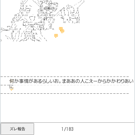
,' /／／ ＼､ ＼ ｎ｣＾Y7ァ､ハ ／ }
l.//／ ＼＼ ｣ f⌒＜_心ｒﾄﾍT7┐ _ ,. '´ ／
!_彡 u ヽ、 ＼辷{ ＿,>ｪ<´_￣}_〈 / }‐-､,. '´ ／
,∟ｲ >;==､、 く.〈_ {仁ﾄ廻ﾉ}コ} {_｣ _ノY ﾉ＜⌒ヽ ＜
{.／!. {〈 ;::::::}.! ,.二幺L￣l7＜￣r<ノ ,.ｲﾉ ﾚ ＼ ､ V ﾉ､
_,.／ｲ | ゝ-'′ /::::ヽVL>《､__,》┘´ ／, 〉 | } }.ゝ┘ノ ,ﾉ
ｒく |/､ ゝ! /// ' 廴':ノ } /!| 》 《ｒ＜}／／-‐L_ ｢ く {二 ‐ ﾉ
＜ヽ＼>''´ ､ 「￣ ７ /// .ｲ._||_ｒへﾊ〈 =辷. ト､＿,.しｲ 〉
匸｀ヽ∨_,.へ、＼ ヽ ノ ／ｦ|! ﾘ ／/ 〉〉 〉 K 人 〈 | ）
（( >'´￣ ｒ=＝=､ｰ- ＿,. ィ.三ﾆ{_ ∨ // V/ ヽ ） __ ノﾉ {
/ / ||__/__,＞ｪｪ=＝＝=､-∠( ／| |
ｒへ､{_ ／ ￣{ ／ 8 ||＼ | ||二Z /| |
💬
二ヽ､＿_＞-; ､二} /! ／‐- ､__||＿＼!_｣|ﾆて_ノ-‐⌒ヽ!.
💬
／￣￣｀´ | |l / | / ｒ‐–‐､|| }
| | / 〉 / く／ハ＼>! ﾄ､ 〈
💬
ヽ ､ | | / / / ＜＞＜＞|| . ヽ
ヽ.＼ リ ,/ / _r┘ノ L└ﾘ､ ＼ ヽ
〉 / / __r┘r‐┘ └┐└ｎ_ ヽ
– – – – – – – – – – – – – – – – – – – – – – – – – – – – – – – – – – – – – – –
💬
何か事情があるらしいお。まああの人こえーからかかわりあい
– – – – – – – – – – – – – – – – – – – – – – – – – – – – – – – – – – – – – – –
に
💬
– – – – – – – – – – – – – – – – – – – – – – – – – – – – – – – – – – – – – – –
＿＿＿_
ズレ報告
1
/
183
／ ＼