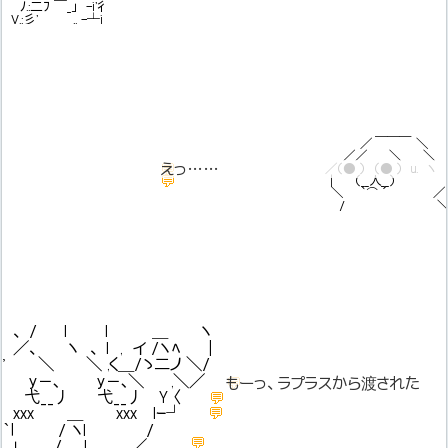
ﾉ.:二ﾌ ￣_｣ -i'彳
V.:彡' ,. -┴i
＿＿＿
／ ＼ 
えっ……
／／ ＼ ＼ 
💬
えっ……
あ、あの……その……
／（● ） （● ） u. ヽ
💬
| （__人__） 
＼ ｀⌒ ´ ／
/ 
、 / l l ＿ ヽ
／、 ヽ 、 l , イ /ヽﾍ |
' ＼ ＼ ,く＿/ゝ二ノ ＼/
y－､ y－､＼ ,＼／
💬
もーっ、ラプラスから渡された
弋__丿 弋__丿 Y 〈
💬
xxx ＿ xxx lｰ┘
💬
｀ｌ / ヽl /
💬
_」 / l ／、