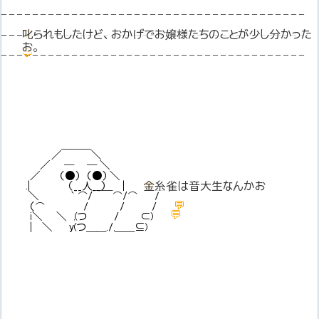
– – – – – – – – – – – – – – – – – – – – – – – – – – – – – – – – – – – – – – –
– – – – – – – – – – – – – – – – – – – – – – – – – – – – – – – – – – – – – – –
💬
叱られもしたけど、おかげでお嬢様たちのことが少し分かった
お。
💬
– – – – – – – – – – – – – – – – – – – – – – – – – – – – – – – – – – – – – – –
＿＿＿
／ ＼
／ ─ ─ ＼
／ （●） （●） ＼
.| （__人__） | ＿＿
💬
金糸雀は音大生なんかお
＼ ｀ ⌒/￣￣⌒/⌒ /
💬
（⌒ / / /
💬
i＼ ＼ ,(つ / ⊂)
| ＼ y(つ＿＿./,＿＿⊆)
＿＿＿_