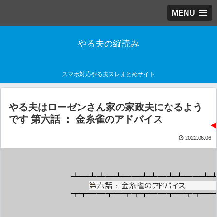
MENU
やる夫の縦読み
スマホ対応やる夫スレまとめサイト
やる夫はローゼンさん家の家政夫になるよう
です 第六話 ： 金糸雀のアドバイス
◀
2022.06.06
┻━┻┻━┻━━┻┻━┻┻━━┻
💬
第六話 ： 金糸雀のアドバイス
┳┳━━┳━┳┳┳━━┳━┳┳━