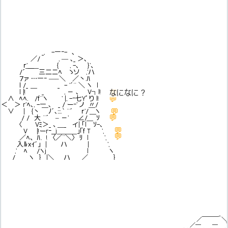
_, -―‐- ､
／/ , — ､_ ＞､
ｒ'＿ { , -､ }'、
/´￣￣三二ニﾍ ゝソ ,'ハ
７ァ …―‐ —–＼ ／丶.ﾊ
ｌ /_ _ - '´¨ ＼ ヽ l
l |! ￣ _ , － ､ V┐l!
💬
なになに？
💬
∧ ﾍﾍ. /ｆ¨ヽ ' |, -‐七Yﾞ り l!
＜ ＞ r'ﾍ､, -― ､ _ / ー‐' ノ 〃/
💬
∨ | {丶 ￣ﾉ´､:::.｀ ¨´ ｒ'/￣ヽ
💬
/ / 大 ¨´ – －' ∠/ ￣ｿ
〈 Vﾐ＞_ 、＿_ イ| ｢l￣ｿ-､
💬
V |!ーr‐__j＿＿＿｣「ｆ T ',
💬
／ﾍ、 ﾊ. ! 〈／¨＼〉 ﾘ l ',
入ﾙｘｲ´｣ | ハ | ',
,' ﾍ /ヽj l ヽ
/ ヽ ｝ |＼ ハ ／ ｝
＿＿＿_
／ ＼
／─ ─ 