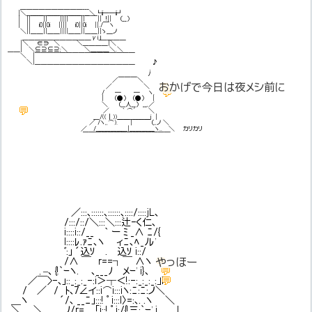
＿＿＿＿＿＿＿＿＿＿___
|＼＿＿＿＿＿＿＿＿＿___＼┗ii━━ii┛
| ||￣￣||￣￣||||￣￣||￣￣|| !|| （__）
| || i0||0i |||| i0||0i ||./￣ヽ
＼||＿＿||＿＿||||＿＿||＿＿||ゝ＿ノ
＿＿＿＿＿＿＿＿＿＿＿γi」＿＿＿＿
|＼ ∈∋ ＼ ＼＿＿＿＿|＼
＿＿| ＼⊆⊇⊆⊇;＼ ＼＿＿＿＼.＼
＼ |￣￣￣￣￣￣￣￣￣￣￣￣￣￣￣￣
＼|＿＿＿＿＿＿＿＿＿＿＿＿＿＿＿＿ ♪
,
ﾉ
／￣￣￣＼
💬
おかげで今日は夜メシ前に
／ ＼
💬
/ ─ ─ ヽ.
| （●） （●） |
＼ （__人__） __,／
💬
＜バターン！！
／ ｀ ⌒´ ＼
＿/((┃))＿＿＿＿_＿i |
／ /ヽ,,⌒).￣￣|￣￣￣（,,ノ ＼
／ /_＿＿＿＿__|＿＿＿＿ヽ.. ＼ カリカリ
￣￣￣￣￣￣￣￣￣￣￣￣￣￣
／:::､::::::､::::::､::::/::::jL､
/:::/::/＼:::＼:::辻-く仁､
i::::i::/__ ｀ ー ﾐ _∧ ﾆ/{
l::::ﾚ.ｧﾆ､ヽ ィﾆ､ﾍ_ﾉﾚ'
ﾞ:｣ ´込ｿ . 込ｿ i::/
/∧ ￣ r==┐￣ ∧ヽ
💬
やっほー
💬
, –､ {!`ｰヽ. ､___ﾉ メｰ' i}､
💬
／￣>-､｣::_:_:_-:i＞┬＜!:-:_:_:_:」i
/ ／ / ﾄ､7∠イ::i⌒i:::iヽ:ﾆ:ﾆ:ノ＼
＿ヽ ´/､ __ﾆ｣:::! ﾟ i:::l〉=:､. .ヽ ＼
＼___＼ ﾉ/r=_ _｢i::! ﾟ i:/{!三:`ｰ' i ,, l