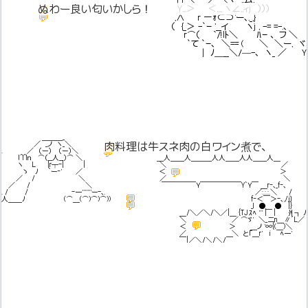
💬
ぬわー良い匂いかしら！
今日のご飯なにかしらー！！
Y,,,＞ ＜,,,, ヽ∠,,ィj ）））
💬
,∧ r ―ｫ⊂⊃'ー､._,}
（ {_＞ -`ｰ '__イ ヽj , -= =-.､
r⌒（ ｀/!lﾄ＼ ﾊｰ 、 フ ＼
`て `ｰ､ ＼== ( ＼ ＼ー, ヾ
| ﾉ＿__＼/—-､ ヽ_ ／ Y
＿＿＿_
／ _ノ ヽ_＼
💬
肉料理は牛スネ肉の白ワイン煮で、
. ／ （ー） （ー）＼
💬
ｌ^l^lｎ ⌒（__人__）⌒ ＼ ＿人＿＿人＿＿＿人人＿＿人人＿＿人＿
ヽ L |r┬-| | ＼ ／
💬
ゝ ﾉ `ー‐' ／ ＜
ぐあああどっちも食べたいかしらー！
＞
／ / ＼ ／ ＼
／ / ＼ ￣￣￣￣￣Ｙ￣￣￣￣￣￣Y`Ｙ￣ ＿r‐､_f‐､
. / / -一'''''''ー-､. ／:.:.:.＼ /
💬
人＿＿ﾉ (⌒＿(⌒)⌒)⌒))
金糸雀は昨日肉料理だったから
f‐＜￣＞-､,/j〕
💬
_l ●＿ ● |}
今日はアジだお
＿/＼／＼/＼／|＿ {TJｽﾍ ''' | | 爿┐ ﾉ
＼ ／ ⌒ゞ' ＼_二n＿∥´L／
💬
＞ ＿ノ '∞{(＿)＼
＜
何ですと!?
／ ＼ と「＿r' i ﾍ一'
￣|／＼/＼/＼/￣