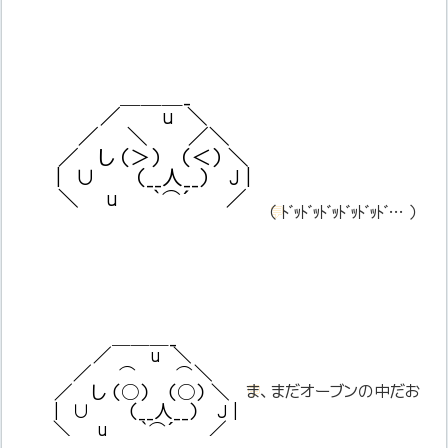
＿＿＿_
／ u ＼
／ ＼ ／＼
／ し （＞） （＜） ＼
| ∪ （__人__） J |
＼ u ｀⌒´ ／
💬
（ ﾄﾞｯﾄﾞｯﾄﾞｯﾄﾞｯﾄﾞｯﾄﾞ… ）
＿＿＿_
／ u ＼
／ ⌒ ⌒＼
／ し （○） （○） ＼
💬
ま、まだオーブンの中だお
| ∪ （__人__） J |
＼ u ｀⌒´ ／