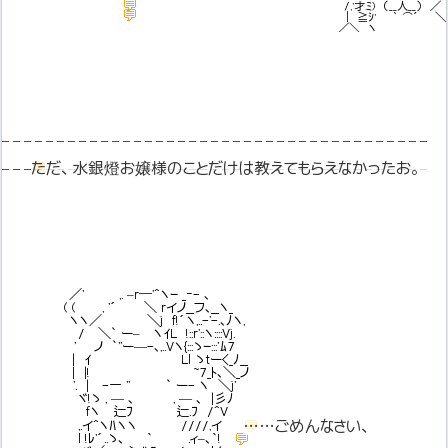
💬
自分の妹の話だってのに
/,'才.ﾐ) （__人__） ／
💬
思いっきり他人事だお
| ≧ｼ' ｀ ⌒´ ＼
／＼ ヽ 
– – – – – – – – – – – – – – – – – – – – – – – – – – – – – – – – – – – – – – –
💬
ただ、水銀燈お嬢様のことだけは教えてもらえなかったお。
– – – – – – – – – – – – – – – – – – – – – – – – – – – – – – – – – – – – – – –
／' ,. –r─'^ヽｰ _‐- ､
( ( , '´ ＼ rイノ__フ､__ヽ_
ヽヽ／ ＼j f!´ヽ,..-'-.､ﾉヽ,
/ ＼` ー– ヽｲL !::r'::ヽ::::Vj.
' ノ `''ー—-､,..Vヽ{:::ゝｰ:::'ﾑ7
| ｲ Ll ゝtー<_ﾉ__
| |! ~7_ﾄ､＼_ノ
'. | -― '' ` ー- ヽ ＼j'
ヾ!ゝ , — ､ , — ､ |彡ﾉ
fヽ 辷ﾌ 辷.ﾌ /^V
💬
……ごめんなさい、
,.イ^ヽﾊヽヽ ////,イ
💬
l !ﾚ'´..ゝ､ ｀ .ィ–､｀!