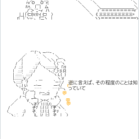
rv＾Ｏ Ｏ'｀r{ ＼ ＼ ＼
ﾊﾍ. l￣| 厶 ＼ ＼＿＿＿＿＿＿＿＿＿＼
_/^＞｀ﾆ-ィ ハ ＼ r´＝＝＝＝＝＝＝＝＝ｒ´
|__| l 仁l|V介ｲ 仁! 〉 ＼ 《 三三三三三三三三三=
r{＿}｀ヽ┬ ､＿fニヽ | ヽゝ＝＝＝＝＝＝＝＝＝=ゝ
,. '"´「｀ヽ ー‐‐- ､
／ ', ＼ ＼
／l ', ＼＼ r'^^`ヽ
/ .l .:.:∧ 〈 〈｀`ヽ
/ .:.:.l .:.:./ `ヽ:.:.:.:.:.:.:.:〉L 「iﾘ
l .:.:.:.! .:.:.:./ `ヽ､:.「_ﾌ彡只
| .:.:.:.:.:.', .:.:.:.:/ `ヽ.:L｛ ｝
|.:.:.:.:.:.:.:.V::／ ヽ.:V
ヽ.:.:.:.:.「 ｀7 ´ ￣ `ー !.:/
💬
逆に言えば、その程度のことは知
💬
ヽ.:.:.:l い -‐━ ━‐!/
っていて
`ヾﾐヽ、__, ' ' ' ' , ' ' ' l⌒ヽ
💬
l.:/´ ￣］ r‐‐–っ ﾉ
,r ‐〈 __L ￣￣ , イヽ
💬
／ V ´￣］ ＞=＜ "´ 〉
💬
／ `ヽ孑7´1:l l:lﾉ) ___／､
/ 孑7 l.::l l.:l 「孑`ヽ＼
〈 .::｝ 孑. l.::l l.::| 孑ｿ ',
`ヽ.:. ', ./ lL. l/ l:::| 孑 l 〉