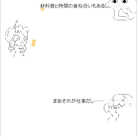
材料費と時間の兼ね合いもあるし、
／ （●） （●） 
ラプラスさんがいいって言ったらいいお
| （__人__） 
💬
材料費と時間の兼ね合いもあるし、
＼ ⊂ ヽ∩ 
💬
| | '､＿ ＼ ／ 
| |＿＿＼ “ 
＼ ＿＿＿＼_／
/}
_ !l ,.- 、
／／||￣ ｀ヽ⌒',
/ / ﾍ入ヽ ∨
!｜ //ー, ＼, }
l .// ○ ○{
💬
＼(⌒ﾘ" △"ﾉ
💬
{こ.ﾌ＞､ｰ,.イ
〈二}/ ∞Y_〉
└ 〉 ﾊ〈┘
/ ﾍ
＿＿＿
／ ヽ､_ ＼
まあそれが仕事だし……
／（● ） （● ） ＼
💬
まあそれが仕事だし……
／:::⌒（__人__）⌒::::: 
| ｌ^l^lｎー'´ 
＼ヽ L 
ゝ ﾉ
／ /