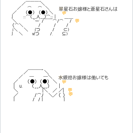
／ ＼
／ ⌒ ⌒ ＼
💬
翠星石お嬢様と蒼星石さんは
／ （●） （●） ＼
💬
.| :::⌒（__人__）⌒::: | ＿＿
💬
＼ `ー' /￣￣⌒/⌒ /
（⌒＼ / / /
i＼ ＼ ,(つ / ⊂)
.| ＼ y(つ /,＿＿⊆)
＿＿＿_
／ ＼
／ ─ ─＼
💬
水銀燈お嬢様は働いても
／ （●） （●） ＼
💬
| u. （__人__） |
💬
＼ |＼ ／ ／|
💬
／ /⌒ﾉ ＼／ （ ）
| / / | |