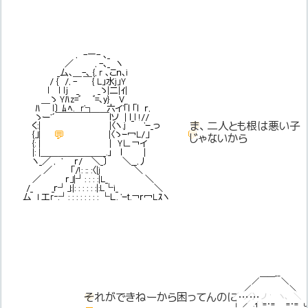
, -―- ､_
／ , -､_ ヽ
_厶､＿-､ {, r ､こｎ､i
/ { /, - ￣{ L｣水j｣Y
l l lｊ _ _ゝ|二|ｲ|
＿ゝ Yﾊz=ﾞ ﾞ=､y} V
ﾊ l〕 ﾑﾍ. r'┐ 六イ'「ｌ 「ｌ ｒ,
ゝー'´￣￣￣￣￣￣ｌソ | ｌ_l !//
💬
ま、二人とも根は悪い子
く:| |〈ヽ.j 'ｰ_っ
💬
💬
がんばれ！
{」|
|〈ゝｰ冖L/」
じゃないから
{: | | Y∟￢イ
|: |＿＿＿＿＿＿＿_.｣ ｌ |
ヽ_／ , ' ｒ/ ＼_〕 ＼__,丿
／ 「/!: :: :〈|j ＼
／ ｒ」|┘: : : :|L_ ＼
/_ _ｒ┘」:|: : : : : :|:L└i_ ＼
厶 」_工r‐:┘: : : : : : : : └Ｌ. 'ｰｔ.￢ｒ冖Lｽヽ
＿＿__
／ ＼
／ ＼
💬
それができねーから困ってんのに……
それができねーから困ってんのに……
. ／ ／） ノ ' ヽ､ ＼
| ／ .ｲ '=・= =・= u