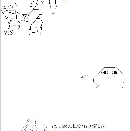
_ 」 – ､ rァ / ∨ ｝ |
💬
:.:.:.:.}＞'´ ‐／ { /
∨¨ﾏﾆト､ ＿.／￣{_ レ'
∨.:.:.:.｝ V.:'´.:.:∠
V´.:.:.Y⌒Y.:.／.:.:.〉
ﾉ.:二ﾌ ￣_｣ -i'彳
V.:彡' ,. -┴i
＿＿＿_
／― ― ＼
／（●） （●） ＼
💬
え？
え？
／ （__人__） ＼
| ｀ ⌒´ |
＼ ／
／ ＼
,／￣ヽ＼
// V }
{ {ｒﾍ,. -ｰ‐}/‐- ._
💬
ご、ごめんね変なこと聞いて
／ヽ ｀ヽノ ヽ｀ヽ、
💬
／ ／ ヽ ＼ ＼ ｉ |、ヽ
/ ／／／＼､ ＼ ＼ l | ヽ ヽ _