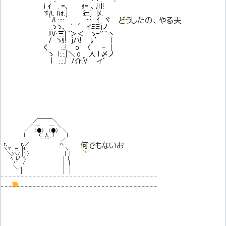
i ｲ , =､ ｫ= ､ 川!
ゞﾊ, ﾊｫ.j 辷j |ﾒ.
💬
どうしたの、やる夫
`ﾊ :::: ' :::: ｲ_ ヾ
,.,ゝゝ､ ｀ ´ イミミjノ
l!V:三} ﾞ＞＜ ゝ-'⌒丶
/ ゝﾘ! jハ! ﾚ′ l
く :.:! o 〈 - |
ゝ l:.:.|'＼ o _ .人 l 〆ノ
| :.:.| /介!V イ´
＿＿＿_
／ ＼
／ ─ ─ ＼
／ （●） （●） ＼
| （__人__） |
＼ ｀ ⌒´ ,／
💬
何でもないお
r､ r､／ ヘ
💬
ヽヾ 三 |:l1 ヽ
＼>ヽ/ |｀ ｝ | |
ﾍ lノ `'ｿ | |
/´ / |. |
＼. ｨ | |
| | |
– – – – – – – – – – – – – – – – – – – – – – – – – – – – – – – – – – – – – – –
💬
– – – – – – – – – – – – – – – – – – – – – – – – – – – – – – – – – – – – – – –