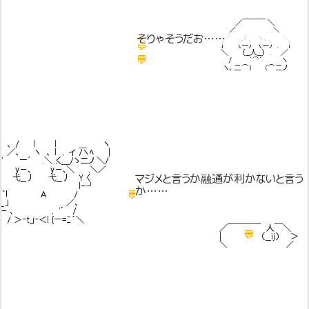
／￣￣￣ ＼
／ . ＼
そりゃそうだお……
💬
そりゃそうだお……
／ _ ノ ヽ、_ ＼
💬
悪かったお
.| （ー） （ー） . |
＼ （__人__） . ／
💬
後で目ぇ通させてもらうお
/ ｀⌒´ ヽ
ヽ、二⌒) (⌒ニノ
、 / l l ＿ ヽ
／、 ヽ 、 l , イ /ヽﾍ |
' ―´ .＼ ,く＿/ゝ二ノ ＼/
y－､ y－､＼ ,＼／
弋__丿 弋__丿 Y 〈
💬
マジメと言うか融通が利かないと言う
lｰ┘
か……
💬
｀ｌ Ａ /
_」 ／、
ｰ ､ , '´ /
/ ＞‐t_j‐＜l {―=ﾆ´＼
／￣￣￣￣ 人￣＼
💬
|
うっ……
（__ij） ＞
＼＿＿＿＿＿＿___／