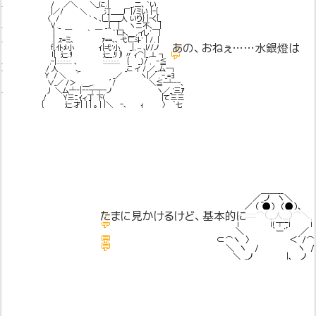
. / ／＼ ＼_に.| _,二、｀い
|／/ ＼ 汀______厂|/ミい |-{
〈 / ｀丶､{__|_____人 いり} |-く{_
. V ._ _,{ | ヽニ不､＿|
| ￣ ｀ ￣ ｀匸ﾄ､＿,.イし' ｜
. | ,z=ミ､ ｧ==､､ 弋匸斗'｜/,｜
💬
あの、おねぇ……水銀燈は
f|.仆ﾒ小 ｲ|弌'小 _|, – ､l//ノ
💬
ｌ| 辷.ﾘ 辷_,ﾘ }! 〃 ｨ⌒|_,⊥ ┐
. ,-|.:.:.:.:.:. ､ :.:.:.:.:.:. { _）/ , ‐≦
. / 人 ､_ _こ イ / ／_,厶-┐
Y / ＼ ‘ _／ ヽ|／ , -_=ﾖ
∨_／ /＞ .＿_,. ´/ ＼≦-┴‐-､
. 丿 ＼厶┴‐|-‐┬┬-ノ ヽ／_'三ｱ
/ Y三ﾆｲィ丁 下( |て三三
{ 辷.才|｜| ｡｜|＼ -､ ｨ 〉 `七
＿＿__
／_ノ ヽ＼
／ （ ●） （●）、
／::::::::⌒（__人__）⌒＼
💬
たまに見かけるけど、基本的に
たまに見かけるけど、基本的に
💬
| |r┬-| |
部屋に閉じこもってるみたいだお
＼ `ー'´ ／
💬
⊂⌒ヽ 〉 ＜´/⌒
話しかけるなって言われたから
💬
＼ ヽ / ヽ /
見かけてもスルーしてるけど
＼_,,ノ |､＿ノ