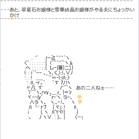
– – – – – – – – – – – – – – – – – – – – – – – – – – – – – – – – – – – – – – –
– – – – – – – – – – – – – – – – – – – – – – – – – – – – – – – – – – – – – – –
💬
あと、翠星石お嬢様と雪華綺晶お嬢様がやる夫にちょっかい
かけ
💬
– – – – – – – – – – – – – – – – – – – – – – – – – – – – – – – – – – – – – – –
,．'´ ,rｰ≧~~~｀ヽ
<´: : : : : : :{ (⌒~'⌒ヽ.ﾑ
. ,へ : : : : : :{ レ‐{薔}ニ].}
l: : :i｀ﾞｰ- ､_ゝ､,く_l::!､∨ﾉ
'; : :! ＿_ ｀ﾞ＝‐l::lﾊ:;〉
. '; :ﾊ,.-ｒ.､｀ ´ゞ' 7/)ヽ
〃八. ゞ' , /'⌒ヽ
💬
あの二人ねぇ……
ﾞi'⌒ヽ､rvy.､＿ｨ_ |＝ｼ
💬
ヾ,-‐{y′ ´ｒ‐'ヽ. ラ-､
💬
∧ラ ヽ、 ヽ.､-.!､ ヽ
.ﾊ └' ｒ'7 { ヾ;j .! ﾊ
i {. ヽ ﾊﾞYヾ!| }
:、 ﾉ ヽ∨. ', }､. | 〈-┐