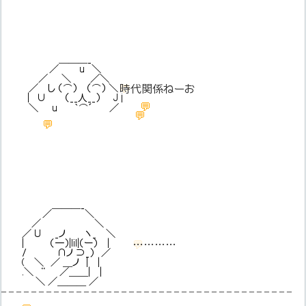
＿＿＿_
／ u ＼
／ ＼ ／＼
／ し （⌒） （⌒） ＼
💬
時代関係ねーお
| ∪ （__人__） J |
💬
＼ u ｀⌒´ ／
💬
💬
＿＿＿_
／ ＼
／ ＼
／ U _ノ ヽ_ ＼
| （一）|lil|（ー） |
💬
…………
/ ∩ノ ⊃_） ／
( ＼ ／ ＿ノ | |
.＼ “ ／＿＿| |
＼ ／＿＿＿ ／
– – – – – – – – – – – – – – – – – – – – – – – – – – – – – – – – – – – – – – –