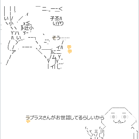
| | | ￣ 二.._―-＜
| l ′ .ｨ ￣
い |/ ／ 孑丕ﾊ
. ヽ小 ' _x≦､ いYり
. ヽヽ }ﾄ辻小 ￣
Y'ハ ゞ‐ ' ､
ﾊ. い_,. -‐┐ __ ヽ.__
💬
そう……
. / >'´ ヽ ｰ..' /
💬
{ / , -―- 、〉＿＿.. イﾊ
💬
｀ア ＼ }に二.
/ ヽ_/厶 Y_
. / Y |Y__,
′ | イ| {_,.
＿＿＿_
／ ＼
／ ─ ─ ＼
💬
ラプラスさんがお世話してるらしいから
ラプラスさんがお世話してるらしいから
／ （●） （●） ＼
| （__人__） |
💬
やる夫はよくわかんねーお
＼ ｀ ⌒´ ,／
r､ r､／ ヘ
ヽヾ 三 |:l1 ヽ
＼>ヽ/ |｀ ｝ | |
ﾍ lノ `'ｿ | |